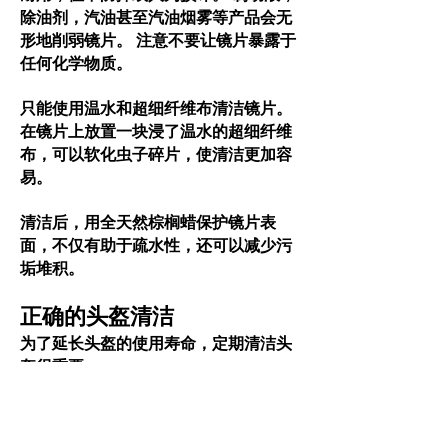
除油剂，汽油甚至汽油烟雾等产品会无
形地削弱
。 注意不要让
暴露于
镜片
镜片
任何化学物质。
只能使用温水和超细纤维布清洁
。
镜片
在
上放置一块浸了温水的超细纤维
镜片
布，可以软化虫子碎片，使清洁更加容
易。
清洁后，用全天然棕榈蜡保护
表
镜片
面，不仅有助于疏水性，还可以减少污
垢堆积。
正确的头盔清洁
为了延长头盔的使用寿命，定期清洁头
盔很重要。
这并不代表每次佩帶後都要进行彻底清
洗，约每季一次或两次深层清洁就足够