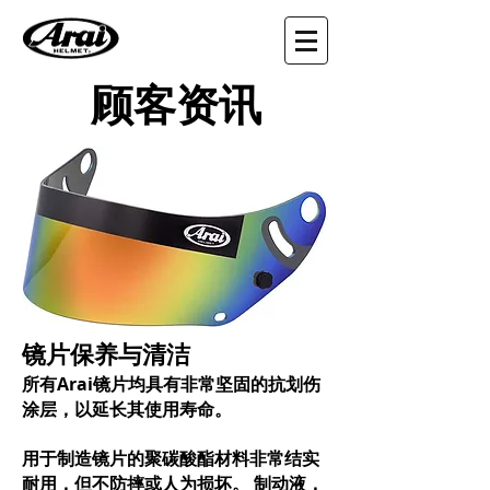
顾客资讯
镜片保养与清洁
所有Arai
均具有非常坚固的抗划伤
镜片
涂层，以延长其使用寿命。
用于制造
的聚碳酸酯材料非常结实
镜片
耐用，但不防摔或人为损坏。 制动液，